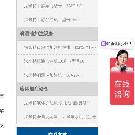
法米特甲醇泵（型号：FMY-SG）
法米特甲醇加注机（型号 :BJJ-···
润滑油加注设备
加油机多少钱？
法米特齿轮油加注机抽排一体(型号B···
法米特机油加注机1.6米（型号BJ···
法米特润滑油加注机（BJJ-20-···
液体加注设备
事
法米特液体加注机/食用油/醋/黄酒···
解
法米特全自动定量、计量抽水机（型号
来
···
联系方式